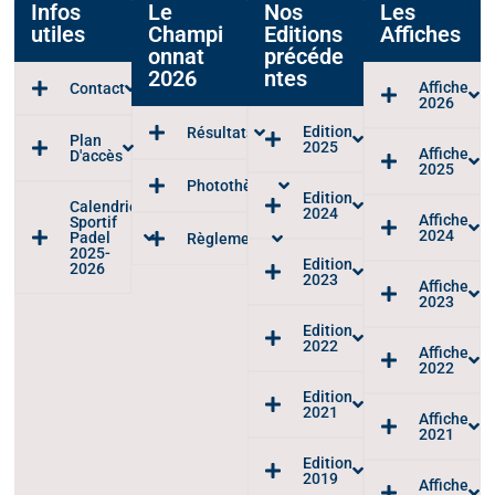
Infos
Le
Nos
Les
utiles
Champi
Editions
Affiches
onnat
précéde
2026
ntes
Affiche
Contact
2026
Edition
Résultats
Plan
2025
Affiche
D'accès
2025
Photothèque
Edition
Calendrier
2024
Affiche
Sportif
2024
Padel
Règlements
2025-
Edition
2026
2023
Affiche
2023
Edition
2022
Affiche
2022
Edition
2021
Affiche
2021
Edition
2019
Affiche