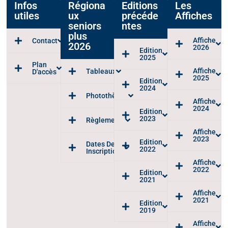
Infos
Régiona
Editions
Les
utiles
ux
précéde
Affiches
seniors
ntes
plus
Affiche
Contact
2026
2026
Edition
2025
Plan
Affiche
Tableaux
D'accès
2025
Edition
2024
Photothèque
Affiche
2024
Edition
2023
Règlements
Affiche
2023
Edition
Dates Des
2022
Inscriptions
Affiche
2022
Edition
2021
Affiche
2021
Edition
2019
Affiche